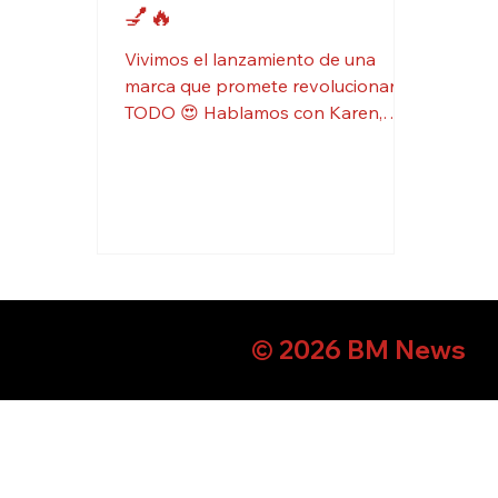
💅🔥
Vivimos el lanzamiento de una
marca que promete revolucionarlo
TODO 😍 Hablamos con Karen,
Brand Manager, y nos contó cómo
Vogue Cosméticos llega para
conectar con la esencia de la mujer
latina: auténtica, segura y sin miedo
al color 💃🏽🎨 Desde maquillajes
vibrantes hasta esmaltes que
secan en minutos 😱💅… ¡una
locura total! Looks increíbles,
© 2026 BM News
actitud y productos que resaltan
incluso en uñas cortitas ✨ Ya
probamos y confirmamos: calidad,
estilo y mucha personalidad 🔥 👉🏼