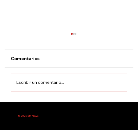
Comentarios
Escribir un comentario...
Indígenas marchan por la reapertura
inmediata del INDI en Asunción
© 2026 BM News