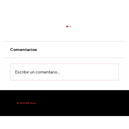
Comentarios
Escribir un comentario...
Santiago Peña afirma que tuvo
“conversación constructiva” con
© 2026 BM News
Netanyahu en EEUU